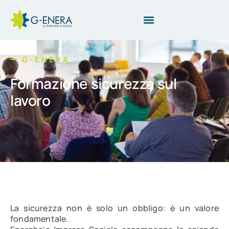
G-ENERA
Formazione sicurezza sul
lavoro
La sicurezza non è solo un obbligo: è un valore
fondamentale.